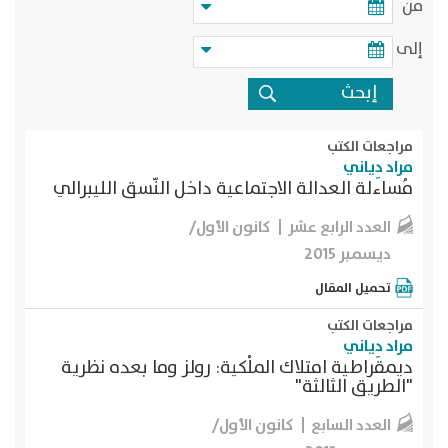
من
إلى
مراجعات الكتب
مراد دِياني
مُساءلة العدالة الاجتماعية داخل النّسق الليبرالي
كانون الأول/
العدد الرابع عشر
ديسمبر 2015
تحميل المقال
مراجعات الكتب
مراد دِياني
ديمقراطية امتلاك الملْكية: رولز وما بعده نظرية
"الطريق الثالثة"
كانون الأول/
العدد السابع