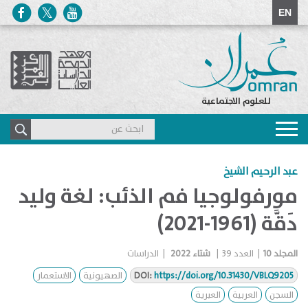
EN
للعلوم الاجتماعية
Toggle
navigation
عبد الرحيم الشيخ
مورفولوجيا فم الذئب: لغة وليد
دَقَّة (1961-2021)
المجلد
10
|
العدد
39
|
شتاء 2022
|
الدراسات
https://doi.org/10.31430/VBLQ9205
DOI:
الصهيونية
الاستعمار
السجن
العربية
العبرية