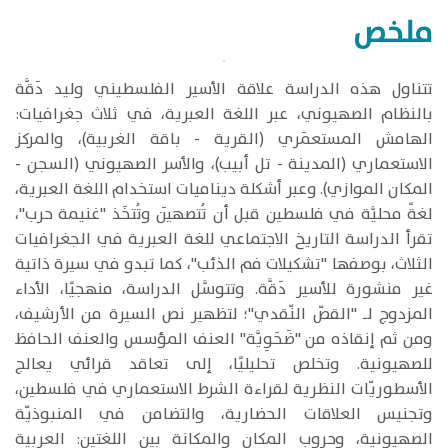
ملخص
​تتناول هذه الدراسة علاقة الأسير الفلسطيني وليد دَقَّة
بالنظام الصهيوني، عبر اللغة العبرية، في ثلاث جغرافيات:
الهامش المستعمَري (القرية - باقة الغربية)، والمركز
الاستعماري (المدينة - تل أبيب)، والأسر الصهيوني (السجن -
المكان الموازي). وعبر أشكلة ديناميات استخدام اللغة العبرية،
لغةً محليَّة في فلسطين قبل أن تُتصهيَن وتُتخَذ "غنيمة حرب"،
تقرأ الدراسة التاريخ الاجتماعي للغة العبرية في الجغرافيات
الثلاث، بوصفها "تشكيلات فم الذئب"، كما تبدو في سيرة ذاتية
غير منشورة للأسير دَقَّة. وتتوسَّل الدراسة، منهجيًا، الأداء
المزدوج لـ "القصّ النّقدي"؛ لتظهير نص السيرة من الأرشيف،
ومن ثم إنقاذه من "ضَحَوِيَّة" العنف المؤسس والعنف الحافظ
للصهيونية. وتخلص تحليليًا، إلى تعاقد قرائي يعالج
الأسطوريّات النظرية لقراءة الشرط الاستعماري في فلسطين،
وتجنيس العلاقات الحضارية، والتضامن في المنبوذيّة
الصهيونية، وحروب المكان والمكانة بين اللغتين: العربية