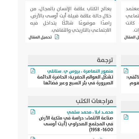
معتمد
يعالج الكتاب علاقة الإنسان بالمجال، من
تماعي
خلال حالة علاقة قبيلة أيت أوسى بالأرض،
 كانت
راصدًا موضوعًا شائكًا يتداخل فيه
ت.
الاجتماعي بالتاريخي والثقافي.
 المقال
تحميل المقال
ترجمة
منصور النصاصرة
،
بروس ي. ستانلي
لائقي:
تشكّل العوالم الحضرية: الحاضرة الدائمة
فهوم
الصيرورة في بئر السبع وعبر فضائها
مراجعات الكتب
محمـد ابلا
،
محمد سلمي
صناعة الانتماء: دراسة في ملكية الأرض
في المجتمع الصحراوي (أيت أوسى
1600- 1958)