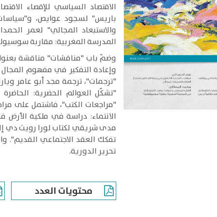
الاقتصاد السياسي للإقصاء الاقتصا
باريس" لسجود عوايص، و"سياسات 
والاستبعاد المجالي" لعمر الحم
المدرسة المغربية: مقاربة سوسيول
وضمّ باب "مناقشات" مناقشة بعنوان
وإعادة التفكير في مفهوم المجال د
"ترجمات"، ترجمة مجد أبو عامر ويار
"تشكّل العوالم الحضرية: الحاضرة 
"مراجعات الكتب"، فاشتمل على مرا
مدى شريقي لكتاب لورا رويث دي إلف
تفكك العقد الاجتماعي القديم". واخ
تحرير الدورية.
محتويات العدد