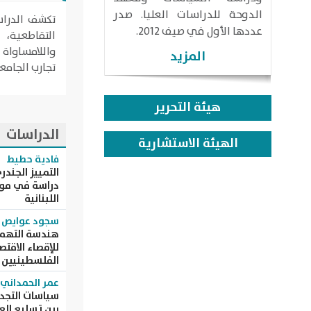
الدوحة للدراسات العليا. صدر
تكشف الدراس
عددها الأول في صيف 2012.
التقاطعية،
واللامساواة
المزيد
تجارب الجامعي
هيئة التحرير
الدراسات
الهيئة الاستشارية
فادية حطيط
التمييز الجند
دراسة في موا
اللبنانية
سجود عوايص
هندسة التهمي
للإقصاء الاقت
الفلسطينيين م
عمر الحمداني
سياسات التجدي
بين تسليع الع