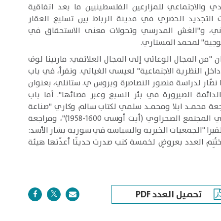
دي والاجتماعي للمزارعين الفلسطينيين ما بعد اتفاقية
التجديد الحضري في مدينة الرباط بين تسليع العقار
داني، و"الغش المدرسي وتحولات معنى الاستحقاق في
وجية" لمحمد المستاري.
 "من المجال الوعائي إلى المجال العلائقي: مارتينا لوف
اخل النظرية الاجتماعية" لعيسى الغياتي. ونقرأ، في باب
ا نصّار لدراسة منصور النصاصرة وبروس ي. ستانلي، بعنوان
الدائمة الصيرورة في بئر السبع وعبر فضائها". أما باب
جعة محمـد ابلا ومحمـد سلمي لكتاب سالم وكاري "صناعة
الانتماء: دراسة في ملكية الأرض في المجتمع الصحراوي (أيت أوسى 1600-1958)"، ومراجعة
يرا "الجمعيات الخيرية والسياسة في سورية بشار الأسد:
تُتِم العدد بعروضٍ لخمسة كتب صدرت حديثًا أعدّتها هيئة
تحميل العدد PDF