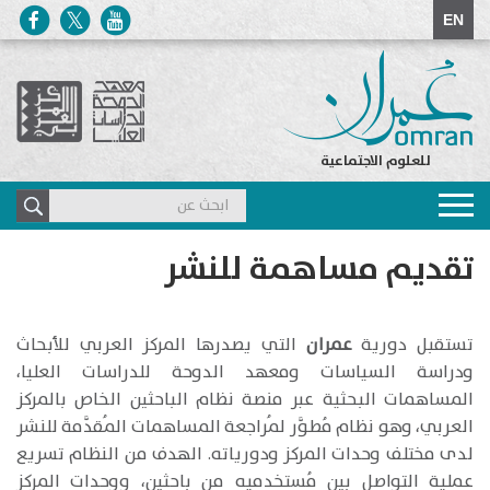
EN
للعلوم الاجتماعية
Toggle
navigation
تقديم مساهمة للنشر
تستقبل دورية
عمران
التي يصدرها المركز العربي للأبحاث
ودراسة السياسات ومعهد الدوحة للدراسات العليا،
المساهمات البحثية عبر منصة نظام الباحثين الخاص بالمركز
العربي، وهو نظام مُطوَّر لمُراجعة المساهمات المُقدَّمة للنشر
لدى مختلف وحدات المركز ودورياته. الهدف من النظام تسريع
عملية التو​اصل بين مُستخدميه من باحث​ين، ووحدات المركز