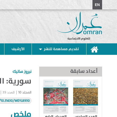
EN
للعلوم الاجتماعية
تقديم مساهمة للنشر
الأرشيف
أعداد سابقة
نيروز ساتيك
سورية: ال
المجلد
10
|
العدد
39
|
g/10.31430/WEYL8930
ملخص
العدد السادس
العددان الرابع