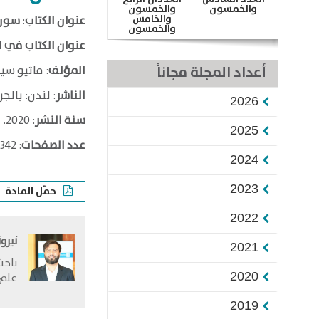
والخمسون
والخمسون
والخامس
عنوان الكتاب
:
سوري
والخمسون
عنوان الكتاب في ل
أعداد المجلة مجاناً
المؤلف
: ماثيو سيمينو hieu Cimino
الناشر
: لندن: بالجريف ماكمي
2026
سنة النشر
: 2020.
2025
عدد الصفحات
: 342 صفحة.
2024
2023
حمّل المادة
2022
نيرو
2021
باحث
2020
علم 
2019