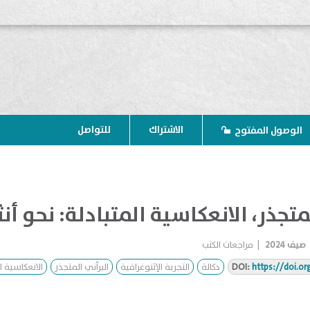
الاشتراك
للتواصل
الوصول المفتوح
لمتجذر، الانعكاسية المتبادلة: نحو أ
صيف 2024
|
مراجعات الكتب
https://doi.o
DOI:
دكالة
التجربة الإثنوغرافية
البراّني المتجذر
الانعكاسية ا