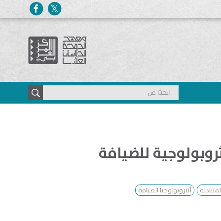
نثروبولوجية للضيافة
لمتبادلة
أنثروبولوجيا الضيافة