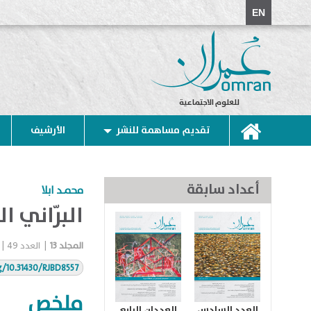
EN
للعلوم الاجتماعية
تقديم مساهمة للنشر
الأرشيف
أعداد سابقة
محمـد ابلا
البرّاني ا
المجلد
13
|
العدد
49
|
rg/10.31430/RJBD8557
ملخص
العدد السادس
العددان الرابع