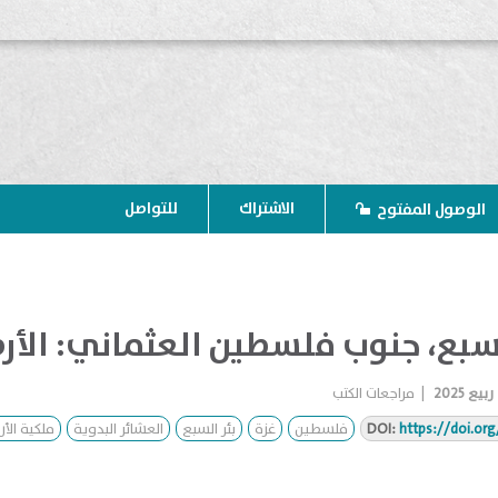
الاشتراك
للتواصل
الوصول المفتوح
السبع، جنوب فلسطين العثماني: الأر
ربيع 2025
|
مراجعات الكتب
https://doi.or
DOI:
فلسطين
غزة
بئر السبع
العشائر البدوية
ملكية الأ