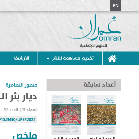
EN
للعلوم الاجتماعية
تقديم مساهمة للنشر
الأرشيف
أعداد سابقة
منصور النصاصرة
ديار بئر 
المجلد
13
|
العدد
52
|
g/10.31430/UPBR2822
ملخص
العدد السادس
العددان الرابع