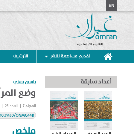
EN
للعلوم الاجتماعية
تقديم مساهمة للنشر
الأرشيف
أعداد سابقة
ياسين يسني
وضع المرأ
المجلد
7
|
العدد
25
|
g/10.31430/ONMG4411
ملخص
العدد السادس
العددان الرابع