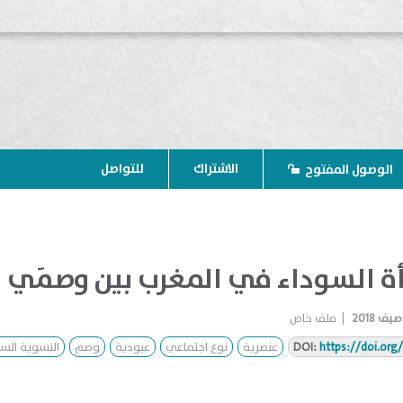
الاشتراك
للتواصل
الوصول المفتوح
ة السوداء في المغرب بين وصمَي ال
صيف 2018
|
ملف خاص
https://doi.or
DOI:
عنصرية
نوع اجتماعي
عبودية
وصم
النسوية الس