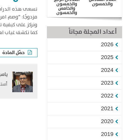
والخمسون
والخمسون
والخامس
​تسعى هذه الدراسة
والخمسون
مزدوجًا: "وصم امر
ونركز على كيفية ت
أعداد المجلة مجاناً
كما نكشف غياب اه
2026
حمّل المادة
2025
2024
ياسي
2023
أستا
2022
2021
2020
2019