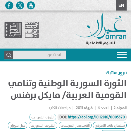
EN
للعلوم الاجتماعية
Toggle
navigation
نيروز ساتيك
الثورة السورية الوطنية وتنامي
القومية العربية/ مايكل برفنس
المجلد
2
|
العدد
6
|
خريف 2013
|
مراجعات الكتب
https://doi.org/10.12816/0005370
DOI:
الثورة السورية
سلطان باشا الأطرش
الاستعمار الفرنسي
الهوية السورية
جبل حوران