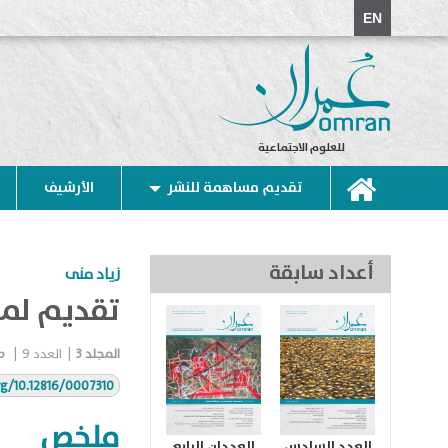
EN
للعلوم الاجتماعية
تقديم مساهمة للنشر
الأرشيف
أعداد سابقة
زياد منى
تقديم لم
المجلد
3
|
العدد
9
|
صي
rg/10.12816/0007310
ملخص
العدد السادس
العددان الرابع