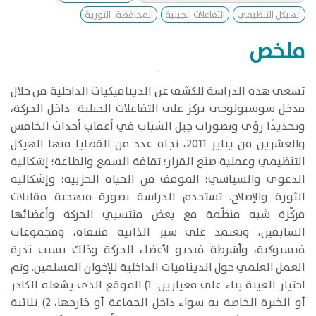
الهيكل التنظيمي
التفاعلات الجيلية
المحافظة، الثورية
ملخص
​تسعى هذه الدراسة للكشف عن الديناميكيات الداخلية من خلال
مدخل سوسيولوجي يركز على التفاعلات الجيلية داخل الحركة،
وتحديدًا رؤى وتصورات جيل الشباب في أعقاب أحداث الخامس
والعشرين من يناير 2011، تجاه عدد من القضايا منها الهيكل
التنظيمي وعملية صنع القرار؛ ثقافة السمع والطاعة؛ إشكالية
الدعوى والسياسي؛ الموقف من الحياة الحزبية؛ وإشكالية
الثورة والإصلاح. تستخدم الدراسة بصورة منهجية مقابلات
مركّزة شبه منظّمة مع بعض منتسبي الحركة وأعضائها
السابقين، وتعتمد على سير الذاتية منتقاة، ومجموعات
فيسبوكية، وأشرطة فيديو لأعضاء الحركة وذلك بسبب ندرة
العمل العلمي حول الديناميات الداخلية للإخوان المسلمين. وتم
اختيار العينة بناء على معيارين: 1) الموقع الذى يشغله الكادر
أو الخبرة الخاصة به سواء داخل الجماعة أو خارجها، 2) ثنائية