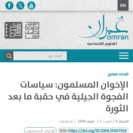
EN
للعلوم الاجتماعية
Toggle
navigation
ضحى سمير
الإخوان المسلمون: سياسات
الفجوة الجيلية في حقبة ما بعد
الثورة
المجلد
3
|
العدد
9
|
صيف 2014
|
الدراسات
https://doi.org/10.12816/0007306
DOI:
الإخوان المسلمون