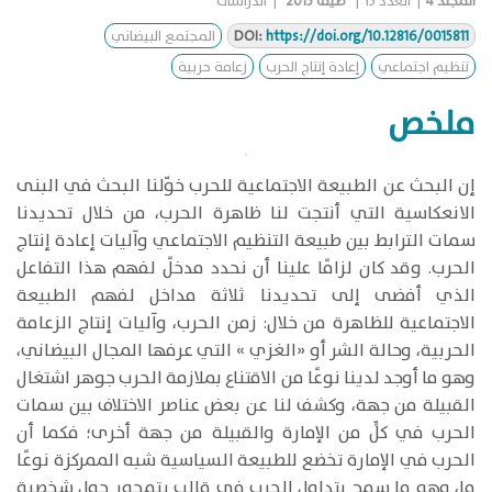
المجلد
4
|
العدد
13
|
صيف 2015
|
الدراسات
https://doi.org/10.12816/0015811
DOI:
المجتمع البيضاني
تنظيم اجتماعي
إعادة إنتاج الحرب
زعامة حربية
ملخص
​إن البحث عن الطبيعة الاجتماعية للحرب خوّلنا البحث في البنى
الانعكاسية التي أنتجت لنا ظاهرة الحرب، من خلال تحديدنا
سمات الترابط بين طبيعة التنظيم الاجتماعي وآليات إعادة إنتاج
الحرب. وقد كان لزامًا علينا أن نحدد مدخلً لفهم هذا التفاعل
الذي أفضى إلى تحديدنا ثلاثة مداخل لفهم الطبيعة
الاجتماعية للظاهرة من خلال: زمن الحرب، وآليات إنتاج الزعامة
الحربية، وحالة الشر أو «الغزي » التي عرفها المجال البيضاني،
وهو ما أوجد لدينا نوعًا من الاقتناع بملازمة الحرب جوهر اشتغال
القبيلة من جهة، وكشف لنا عن بعض عناصر الاختلاف بين سمات
الحرب في كلٍّ من الإمارة والقبيلة من جهة أخرى؛ فكما أن
الحرب في الإمارة تخضع للطبيعة السياسية شبه الممركزة نوعًا
ما، وهو ما سمح بتداول الحرب في قالب يتمحور حول شخصية