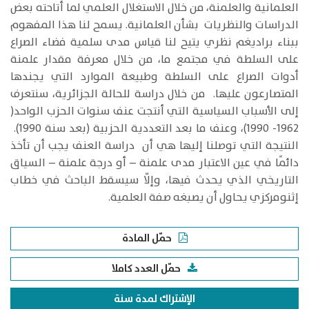
العلمانية والعلمنة، من خلال الاستغلال العلمي لما أتاحته بعض
الدراسات والنظريات بشأن العلمانية. يسمح لنا هذا المفهوم
ببناء براديغم نظري يتيح لنا قياس مدى سلمية فضاء الصراع
على السلطة في مجتمع ما، من خلال معرفة مقدار علمنة
أدوات الصراع على السلطة وطبيعة الموارد التي يجندها
المتصارعون عليها. من خلال دراسة للحالة الجزائرية، سنتعرف
إلى الأسباب السياسية التي أنتجت عنف سنوات الحزب الواحد(
1962- 1990)، وعنف ما بعد التعددية الحزبية (بعد سنة 1990).
النتيجة التي توصلنا إليها هي أن دراسة العنف يجب أن تأخذ
دائمًا في عين الاعتبار مدى علمنة – أو درجة علمنة – السياق
التاريخي الذي يحدث فيها، وإلّا سيسقط الباحث في خطاب
إثنومركزي يحاول أن يصبغه صفة العلمية.
حمّل المادة
حمّل العدد كاملا
الإشتراك لمدة سنة