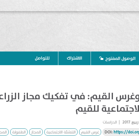
الاشتراك
للتواصل
الوصول المفتوح
غرس القيم: في تفكيك مجاز الزراع
لاجتماعية للقيم
ربيع 2017
|
الدراسات
https://doi.o
DOI:
غرس القيم
التنشئة الاجتماعية
المجاز
الطفولة
المج