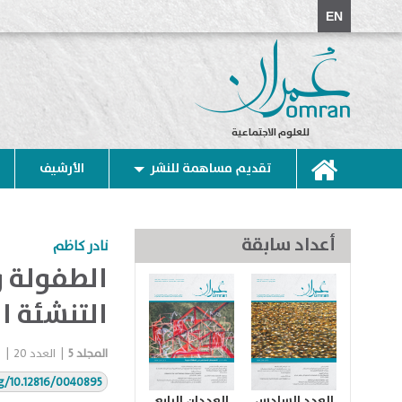
EN
للعلوم الاجتماعية
تقديم مساهمة للنشر
الأرشيف
أعداد سابقة
نادر كاظم
الطفولة و
التنشئة ا
المجلد
5
|
العدد
20
|
rg/10.12816/0040895
العدد السادس
العددان الرابع