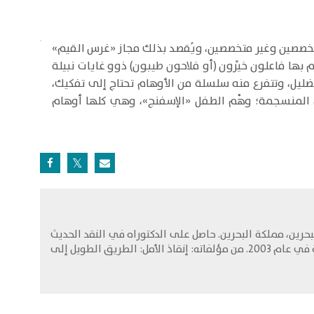
متخصصين وغير متخصصين، ويُقصد بذلك مجاز «غرس القيم»
ا فاعلون خيِّرون (أو فلاحون طيبون) ذوو غايات نبيلة
ضليل، وتتفرع منه سلسلة من الأوهام تحتاج إلى تفكيك،
المنسجمة؛ وهْم الطفل «الإسفنج»، وهي كلها أوهام
بحرين، مملكة البحرين. حاصل على الدكتوراه في النقد الحديث
من معهد البحوث والدراسات العربية التابع لجامعة الدول العربية في القاهرة في عام 2003. من مؤلفاته: إنقاذ الأمل: الطريق الطويل إلى