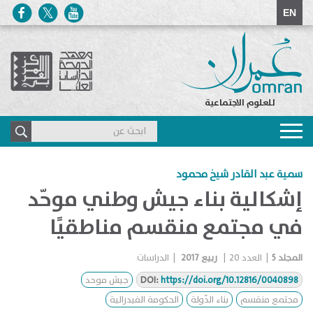
EN
للعلوم الاجتماعية
Toggle
navigation
سمية عبد القادر شيخ محمود
إشكالية بناء جيش وطني موحّد
في مجتمع منقسم مناطقيًا
المجلد
5
|
العدد
20
|
ربيع 2017
|
الدراسات
https://doi.org/10.12816/0040898
DOI:
جيش موحد
مجتمع منقسم
بناء الدّولة
الحكومة الفيدرالية