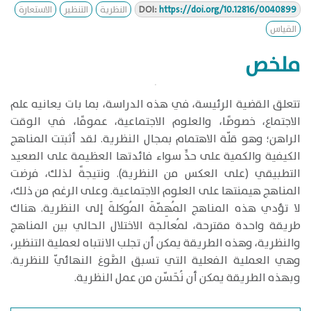
https://doi.org/10.12816/0040899
DOI:
النظرية
التنظير
الاستعارة
القياس
ملخص
​تتعلق القضية الرئيسة، في هذه الدراسة، بما بات يعانيه علم
الاجتماع، خصوصًا، والعلوم الاجتماعية، عمومًا، في الوقت
الراهن؛ وهو قلّة الاهتمام بمجال النظرية. لقد أثبتت المناهج
الكيفية والكمية على حدٍّ سواء فائدتها العظيمة على الصعيد
التطبيقي (على العكس من النظرية). ونتيجةً لذلك، فرضت
المناهج هيمنتها على العلوم الاجتماعية. وعلى الرغم من ذلك،
لا تؤدي هذه المناهج المُهِمّةَ المُوكلةَ إلى النظرية. هناك
طريقة واحدة مقترحة، لمُعالجة الاختلال الحالي بين المناهج
والنظرية، وهذه الطريقة يمكن أن تجلب الانتباه لعملية التنظير،
وهي العملية الفعلية التي تسبق الصَّوغ النهائيّ للنظرية.
وبهذه الطريقة يمكن أن نُحَسّن من عمل النظرية.