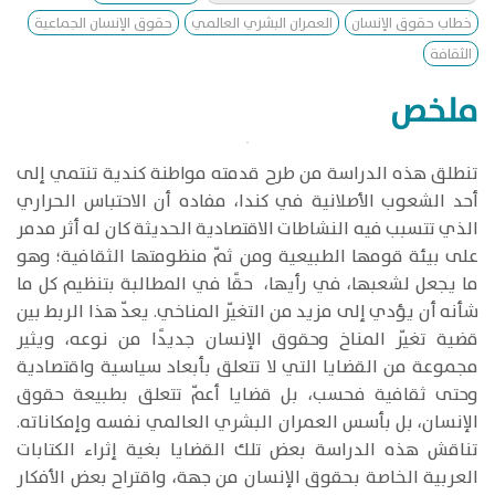
خطاب حقوق الإنسان
العمران البشري العالمي
حقوق الإنسان الجماعية
الثقافة
ملخص
​تنطلق هذه الدراسة من طرح قدمته مواطنة كندية تنتمي إلى
أحد الشعوب الأصلانية في كندا، مفاده أن الاحتباس الحراري
الذي تتسبب فيه النشاطات الاقتصادية الحديثة كان له أثر مدمر
على بيئة قومها الطبيعية ومن ثمّ منظومتها الثقافية؛ وهو
ما يجعل لشعبها، في رأيها، حقًا في المطالبة بتنظيم كل ما
شأنه أن يؤدي إلى مزيد من التغيّر المناخي. يعدّ هذا الربط بين
قضية تغيّر المناخ وحقوق الإنسان جديدًا من نوعه، ويثير
مجموعة من القضايا التي لا تتعلق بأبعاد سياسية واقتصادية
وحتى ثقافية فحسب، بل قضايا أعمّ تتعلق بطبيعة حقوق
الإنسان، بل بأسس العمران البشري العالمي نفسه وإمكاناته.
تناقش هذه الدراسة بعض تلك القضايا بغية إثراء الكتابات
العربية الخاصة بحقوق الإنسان من جهة، واقتراح بعض الأفكار