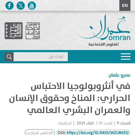
EN
للعلوم الاجتماعية
Toggle
navigation
عمرو عثمان
في أنثروبولوجيا الاحتباس
الحراري: المناخ وحقوق الإنسان
والعمران البشري العالمي
المجلد
11
|
العدد
43
|
شتاء 2023
|
الدراسات
https://doi.org/10.31430/WZUB6312
DOI:
الاحتباس الحراري