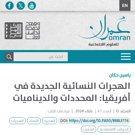
EN
للعلوم الاجتماعية
Toggle
navigation
ياسين حكان
الهجرات النسائية الجديدة في
أفريقيا: المحددات والديناميات
المجلد
12
|
العدد
47
|
شتاء 2024
|
مراجعات الكتب
https://doi.org/10.31430/BRBL3774
DOI:
الهجرة
النساء
الهجرات
الجوانب الاقتصادية
المغرب