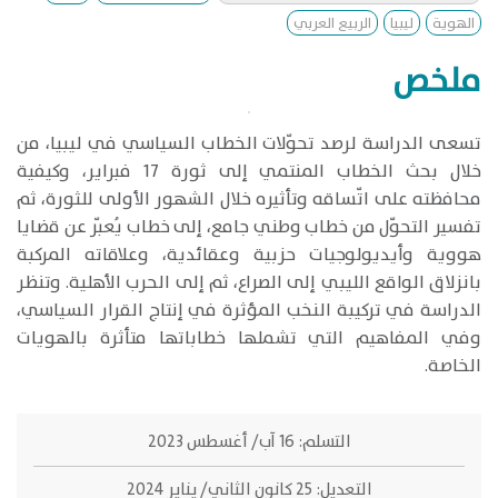
الهوية
ليبيا
الربيع العربي
ملخص
​تسعى الدراسة لرصد تحوّلات الخطاب السياسي في ليبيا، من
خلال بحث الخطاب المنتمي إلى ثورة 17 فبراير، وكيفية
محافظته على اتّساقه وتأثيره خلال الشهور الأولى للثورة، ثم
تفسير التحوّل من خطاب وطني جامع، إلى خطاب يُعبّر عن قضايا
هووية وأيديولوجيات حزبية وعقائدية، وعلاقاته المركبة
بانزلاق الواقع الليبي إلى الصراع، ثم إلى الحرب الأهلية. وتنظر
الدراسة في تركيبة النخب المؤثرة في إنتاج القرار السياسي،
وفي المفاهيم التي تشملها خطاباتها متأثرة بالهويات
الخاصة.
التسلم:
16 آب/ أغسطس 2023
التعديل:
25 كانون الثاني/ يناير 2024