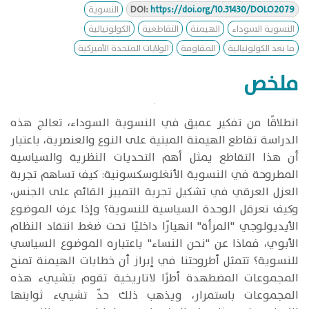
https://doi.org/10.31430/DOLO2079
DOI:
النسوية
النسوية السوداء
الهيمنة
التقاطعية
الكولونيالية
ما بعد الكولونيالية
المقاومة
الولايات المتحدة الأميركية
ملخص
​انطلاقًا من تفكير عميق في النسوية السوداء، تعالج هذه
الدراسة تقاطع الهيمنة المبنية على النوع والعنصرية، باعتبار
أن هذا التقاطع يمثل أهم التحديات النظرية والسياسية
المطروحة في النسوية الأنغلوسكسونية: كيف تساهم تجربة
العزل العرقي في تشكيل تجربة التمييز القائم على الجنس،
وكيف تعرقل الوحدة السياسية للنسوية؟ وإذا عرف الموضوع
الأيديولوجي "المرأة" انهيارًا داخليًا تحت ضغط انتقاد النظام
الأبوي، فماذا عن "نحن النساء" باعتباره الموضوع السياسي
للنسوية؟ تتمثل أطروحتنا في إبراز أن خطابات الهيمنة تمنح
المجموعات المضطهدة أطرًا لاتاريخية تقوم بتشييء هذه
المجموعات باستمرار، ويذهب ذلك حدّ تشييء ثوابتها