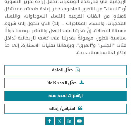
الإيجابية. في مثل هذه الوضعيات، تحمل إرادة تحرير النسوية
أو "النساء" من التصور الماهوي خطرَ إعادة طبعنته في شكل
لامتناهٍ من الفئات الفرعية (النساء السوداوات، والنساء
المحجبات، والنساء المهاجرات ... إلخ) التي تتحول إلى شروط
مسبقة للنضالات. إنّ قدرتنا على الفعل والتفكير بوصفنا ذواتًا
سياسية تتطور، مرهونةٌ بقدرتنا على كشف تاريخانية تداخل
فئات "الجنس" و"العرق"، وبإتقاننا تقنيات الاستثارة، إلى حدّ
ابتكار لغة سياسية جديدة.
حمّل المادة
حمّل العدد كاملا
الإشتراك لمدة سنة
اقتباس/ إحالة