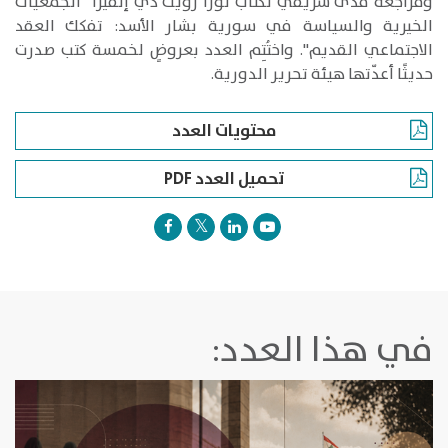
ومراجعة مدى شريقي لكتاب لورا رويث دي إلفيرا "الجمعيات
الخيرية والسياسة في سورية بشار الأسد: تفكك العقد
الاجتماعي القديم". واختُتِم العدد بعروضٍ لخمسة كتب صدرت
حديثًا أعدّتها هيئة تحرير الدورية.
محتويات العدد
تحميل العدد PDF
في هذا العدد: