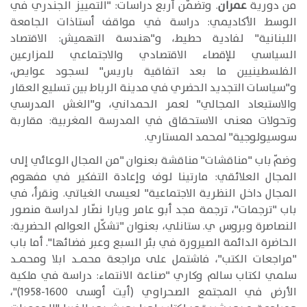
من دورية
عمران
. وتضمّن أربع دراسات: "التمييز الجندري في
الوسط الأكاديمي: دراسة في مواقف أستاذات الجامعة
اللبنانية" لفادية حطيط، و"هندسة التهميش: الاقتصاد
السياسي للإقصاء الاقتصادي والاجتماعي للمزارعين
الفلسطينيين ما بعد اتفاقية باريس" لسجود عوايص،
و"سياسات التجديد الحضري في مدينة الرباط بين تسليع العقار
والاستبعاد المجالي" لعمر الحمداني، و"الغش المدرسي
وتحولات معنى الاستحقاق في المدرسة المغربية: مقاربة
سوسيولوجية" لمحمد المستاري.
وضمّ باب "مناقشات" مناقشة بعنوان "من المجال الوعائي إلى
المجال العلائقي: مارتينا لوف وإعادة التفكير في مفهوم
المجال داخل النظرية الاجتماعية" لعيسى الغياتي. ونقرأ، في
باب "ترجمات"، ترجمة مجد أبو عامر ويارا نصّار لدراسة منصور
النصاصرة وبروس ي. ستانلي، بعنوان "تشكّل العوالم الحضرية:
الحاضرة الدائمة الصيرورة في بئر السبع وعبر فضائها". أما باب
"مراجعات الكتب"، فاشتمل على مراجعة محمـد ابلا ومحمـد
سلمي لكتاب سالم وكاري "صناعة الانتماء: دراسة في ملكية
الأرض في المجتمع الصحراوي (أيت أوسى 1600-1958)"،